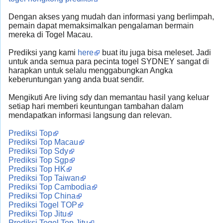
Dengan akses yang mudah dan informasi yang berlimpah,
pemain dapat memaksimalkan pengalaman bermain
mereka di Togel Macau.
Prediksi yang kami
here
buat itu juga bisa meleset. Jadi
untuk anda semua para pecinta togel SYDNEY sangat di
harapkan untuk selalu menggabungkan Angka
keberuntungan yang anda buat sendir.
Mengikuti Are living sdy dan memantau hasil yang keluar
setiap hari memberi keuntungan tambahan dalam
mendapatkan informasi langsung dan relevan.
Prediksi Top
Prediksi Top Macau
Prediksi Top Sdy
Prediksi Top Sgp
Prediksi Top HK
Prediksi Top Taiwan
Prediksi Top Cambodia
Prediksi Top China
Prediksi Togel TOP
Prediksi Top Jitu
Prediksi Togel Top Jitu