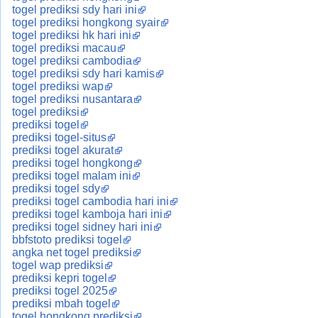
togel prediksi sdy hari ini
togel prediksi hongkong syair
togel prediksi hk hari ini
togel prediksi macau
togel prediksi cambodia
togel prediksi sdy hari kamis
togel prediksi wap
togel prediksi nusantara
togel prediksi
prediksi togel
prediksi togel-situs
prediksi togel akurat
prediksi togel hongkong
prediksi togel malam ini
prediksi togel sdy
prediksi togel cambodia hari ini
prediksi togel kamboja hari ini
prediksi togel sidney hari ini
bbfstoto prediksi togel
angka net togel prediksi
togel wap prediksi
prediksi kepri togel
prediksi togel 2025
prediksi mbah togel
togel hongkong prediksi