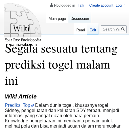
Not logged in
Talk
Create account
Log in
Main page
Discussion
Search
Read
Edit
Segala sesuatu tentang
wannawiki.com
prediksi togel malam
ini
Wiki Article
Prediksi Top
Dalam dunia togel, khususnya togel
Sidney, pengeluaran dan keluaran SDY terbaru menjadi
informasi yang sangat dicari oleh para pemain.
Knowledge pengeluaran ini membantu pemain untuk
melihat pola dan bisa menjadi acuan dalam merumuskan