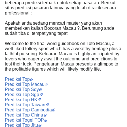
beberapa prediksi terbaik untuk setiap pasaran. Berikut
situs prediksi pasaran lainnya yang telah diracik secara
professional :
Apakah anda sedang mencari master yang akan
memberikan kalian Bocoran Macau ?. Beruntung anda
sudah tiba di tempat yang tepat.
Welcome to the final word guidebook on Toto Macau, a
well-liked lottery sport which has a wealthy heritage plus a
faithful pursuing. Keluaran Macau is highly anticipated by
lovers who eagerly await the outcome and predictions to
test their luck. Pengeluaran Macau presents a glimpse to
the profitable figures which will likely modify life.
Prediksi Top
Prediksi Top Macau
Prediksi Top Sdy
Prediksi Top Sgp
Prediksi Top HK
Prediksi Top Taiwan
Prediksi Top Cambodia
Prediksi Top China
Prediksi Togel TOP
Prediksi Top Jitu