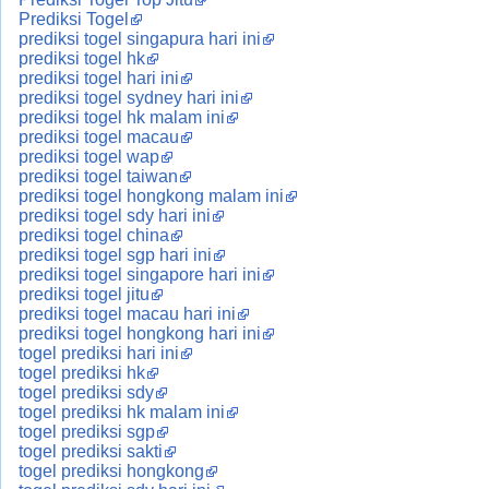
Prediksi Togel
prediksi togel singapura hari ini
prediksi togel hk
prediksi togel hari ini
prediksi togel sydney hari ini
prediksi togel hk malam ini
prediksi togel macau
prediksi togel wap
prediksi togel taiwan
prediksi togel hongkong malam ini
prediksi togel sdy hari ini
prediksi togel china
prediksi togel sgp hari ini
prediksi togel singapore hari ini
prediksi togel jitu
prediksi togel macau hari ini
prediksi togel hongkong hari ini
togel prediksi hari ini
togel prediksi hk
togel prediksi sdy
togel prediksi hk malam ini
togel prediksi sgp
togel prediksi sakti
togel prediksi hongkong